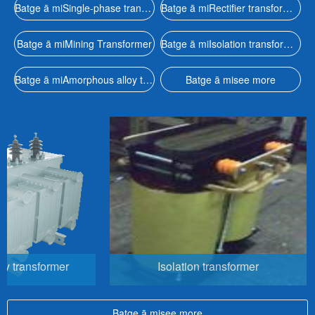
Batge ā miSingle-phase transformer
Batge ā miRectifier transformer
Batge ā miMining Transformer
Batge ā miIsolation transformer
Batge ā miAmorphous alloy transformer
Batge ā misee more
 transformer
Isolation transformer
Batge ā misee more